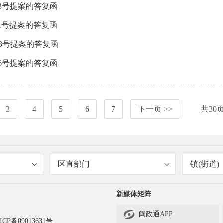
23号提案的答复函
11号提案的答复函
03号提案的答复函
46号提案的答复函
3
4
5
6
7
下一页 >>
共
30
区直部门
镇(街道)
新媒体矩阵

闽政通APP
ICP备09013631号