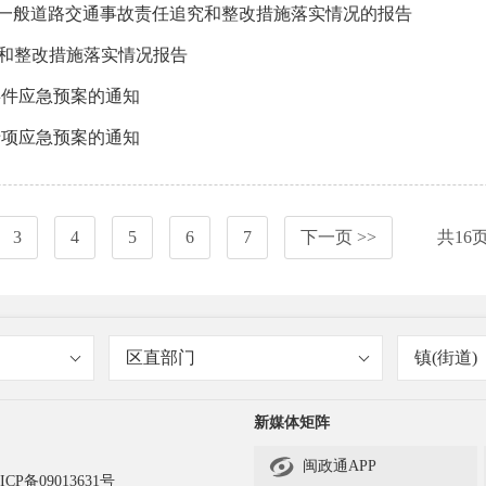
7”一般道路交通事故责任追究和整改措施落实情况的报告
范和整改措施落实情况报告
事件应急预案的通知
专项应急预案的通知
3
4
5
6
7
下一页 >>
共
16
区直部门
镇(街道)
新媒体矩阵

闽政通APP
ICP备09013631号