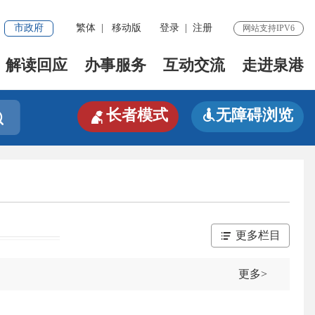
市政府
繁体
|
移动版
登录
|
注册
网站支持IPV6
解读回应
办事服务
互动交流
走进泉港

长者模式
无障碍浏览


更多栏目
更多>