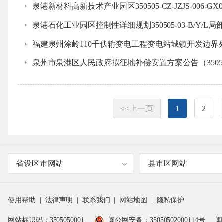
泉港新材料高新技术产业园区350505-CZ-JZJS-006-G
泉港石化工业园区控制性详细规划350505-03-B/Y/
福建泉州涂岭110千伏输变电工程变电站城镇开发边
泉州市泉港区人民政府拟征地补偿安置方案公告（350505B
<<上一页
1
2
省设区市网站
县市区网站
使用帮助
|
法律声明
|
联系我们
|
网站地图
|
隐私保护
网站标识码：3505050001
闽公网安备：35050502000114号
闽