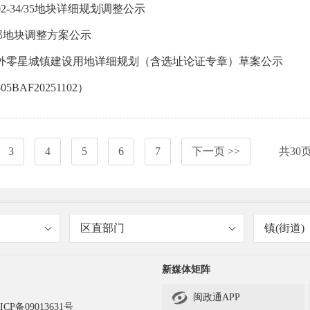
X02-34/35地块详细规划调整公示
L局部地块调整方案公示
界外零星城镇建设用地详细规划（含选址论证专章）草案公示
AF20251102）
3
4
5
6
7
下一页 >>
共
30
区直部门
镇(街道)
新媒体矩阵

闽政通APP
ICP备09013631号