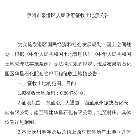
泉州市泉港区人民政府征收土地预公告
为实施泉港区国民经济和社会发展规划、
国土空间
规
划，根据《中华人民共和国土地管理法》《中华人民共和国
土地管理法
实施条例
》等法律法规的规定，现发布
泉港石化
园区华星石化配套管廊工程
征收土地预公告：
一、征收土地的范围、
目的
1.拟征收土地面积：
0.8647
公顷
。
2.征地范围：东至
沿海大通道
；西至
泉州振戎石化仓
储有限公司
；南至
福建华星石化有限公司
；北至
村庄
。具体
位置详见附图。
3.本批次用地涉及
后龙
镇
上西
村
集体所有土地（具体