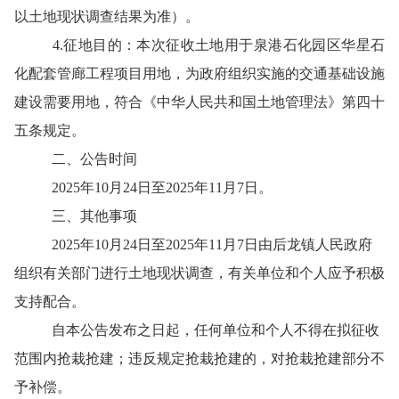
以土地现状调查结果为准）。
4.征地目的：本次征收土地用于
泉港石化园区华星石
化配套管廊工程项目用地
，
为政府组织实施的
交通基础设施
建设
需要用地，符合《中华人民共和国土地管理法》第四十
五条规定
。
二、公告时间
202
5
年
10
月
24
日至
202
5
年
11
月
7
日。
三、其他事项
202
5
年
10
月
24
日至
202
5
年
11
月
7
日由
后龙
镇人民政府
组织有关部门进行土地现状调查，有关单位和个人应予积极
支持配合。
自
本公告发布之日起，任何单位和个人不得在拟征收
范围内抢栽抢建；违反规定抢栽抢建的，对抢栽抢建部分不
予补偿。