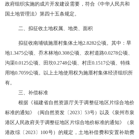
政府组织实施的
成片开发
建设需要
，
符合《中华人民共和
国土地管理法》第四十五条规定。
二、拟征收土地权属、地类、面积
拟征收南埔镇
施厝
村集体土地
2.8282
公顷。其中：旱
地
1.3475
公顷、
乔木林地
0.308公顷、农村道路0.0278公顷、
沟渠0.0125
公顷、
田坎
0.2748公顷、
村庄
0.1517
公顷
、
特殊
用地
0.7059公顷
。
以上土地使用权为施厝村集体经济组织所
有。
三、
补偿标准
根据《
福建省自然资源厅关于调整征地区片综合地价
标准的通知
》（闽
自然资发
〔
20
23
〕
53
号）以及《
泉州市
泉
港区人民政府关于
调整征地区片综合地价标准的
通知》（泉
港政综〔
20
23
〕
100
号）的规定，土地补偿费和安置补助费