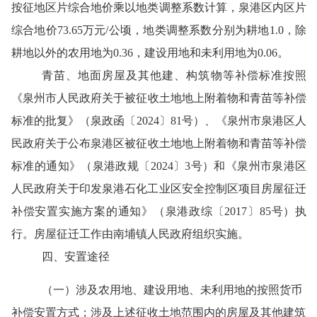
按征地区片综合地价乘以地类调整系数计算，泉港区内区片
综合地价
73.65
万元
/公顷，地类调整系数分别为耕地1.0，
除
耕地以外的
农用地为
0.
36
，建设用地和未利用地为
0.06。
青苗、地面房屋及其他建、构筑物等补偿标准按照
《
泉州市
人民政府关于
被征收土地地上附着物和青苗等
补偿
标准
的
批复
》（泉政
函
〔
20
24
〕
81
号）
、
《
泉州市
泉港区人
民政府关于
公布
泉港区
被征收土地地上附着物和青苗等
补偿
标准
的通知》（泉港政
规
〔
20
24
〕
3
号）和《
泉州市
泉港区
人民政府关于印发泉港石化工业区安全控制区项目房屋征迁
补偿安置实施方案的通知》（泉港政综〔
2017〕85号）执
行。房屋征迁工作由南埔镇人民政
府
组织实施。
四、安置途径
（
一）
涉及农用地、建设用地、未利用地的按照货币
补偿安置方式；涉及上述征收土地范围内的房屋及其他建筑