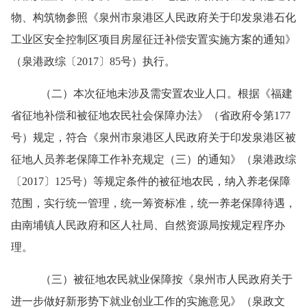
物、构筑物参照《
泉州市
泉港区人民政府关于印发泉港石化
工业区安全控制区项目房屋征迁补偿安置实施方案的通知》
（泉港政综〔
2017〕85号）执行。
（
二）
本次征地
未涉及
需安置农业人口。根据《福建
省征地补偿和被征地农民社会保障办法》（省政府令第
177
号）规定，符合《
泉州市
泉港区人民政府关于印发泉港区被
征地人员养老保障工作补充规定
（
三）
的通知》（泉港政综
〔
201
7
〕
1
25
号）等规定条件的被征地农民，纳入养老保障
范围，实行统一管理，统一筹资标准，统一养老保障待遇，
由
南埔镇
人民政府和区人社局、自然资源局按规定程序办
理。
（
三）
被征地农民就业保障按《泉州市人民政府关于
进一步做好新形势下就业创业工作的实施意见》（泉政文