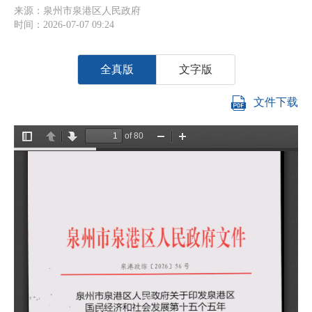
来源：泉州市泉港区人民政府
时间：2026-07-07 09:24
全真版
文字版
文件下载
石
区
《
要
真