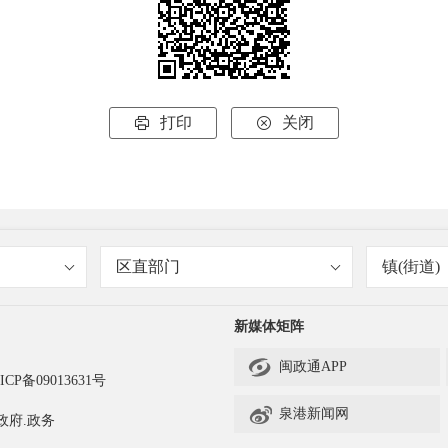
打印
关闭


区直部门
镇(街道)
新媒体矩阵

闽政通APP
ICP备09013631号

泉港新闻网
政府.政务