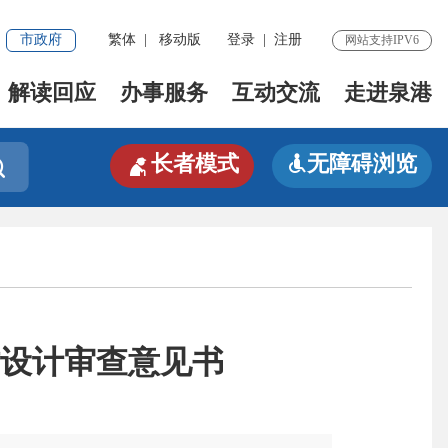
市政府
繁体
|
移动版
登录
|
注册
网站支持IPV6
解读回应
办事服务
互动交流
走进泉港

长者模式
无障碍浏览


设计审查意见书