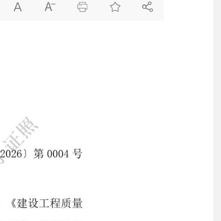




