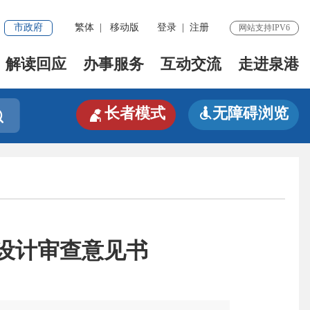
市政府
繁体
|
移动版
登录
|
注册
网站支持IPV6
解读回应
办事服务
互动交流
走进泉港

长者模式
无障碍浏览


设计审查意见书