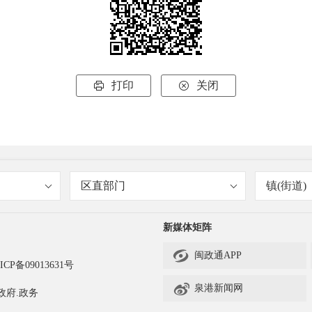
打印
关闭


区直部门
镇(街道)
新媒体矩阵

闽政通APP
ICP备09013631号

泉港新闻网
政府.政务