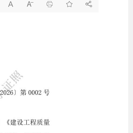




