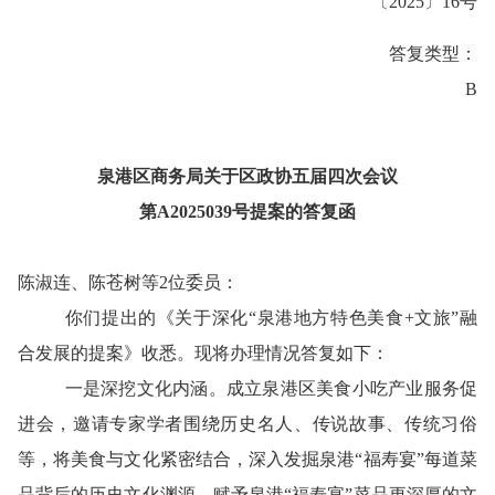
〔
20
25
〕
16
号
答复类型：
B
泉港区商务局
关于
区
政协五届
四
次会议
第
A202
5
039
号提案
的
答复
函
陈淑连、陈苍树等
2位
委员
：
你们提出的《关于
深化“泉港地方特色美食+文旅”融
合发展
的提案》收悉。现将办理情况答复如下：
一是深挖文化内涵。
成立泉港区美食小吃产业服务促
进会，
邀请专家学者
围绕历史名人、传说故事、传统习俗
等，将美食与文化紧密结合，深入发掘泉港
“福寿宴”每道菜
品背后的历史文化渊源，赋予泉港“福寿宴”菜品更深厚的文