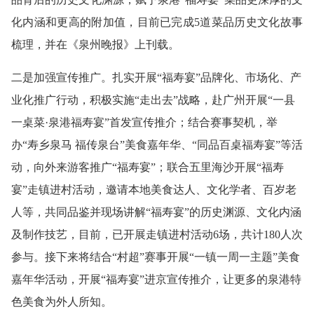
化内涵和更高的附加值，目前已完成5道菜品历史文化故事
梳理，并在《泉州晚报》上刊载。
二是加强宣传推广。
扎实开展
“福寿宴”品牌化、市场化、产
业化推广行动，积极实施“走出去”战略，赴广州开展“一县
一桌菜·泉港福寿宴”首发宣传推介；结合赛事契机，举
办“寿乡泉马 福传泉台”美食嘉年华、“同品百桌福寿宴”等活
动，向外来游客推广“福寿宴”；联合五里海沙开展“福寿
宴”走镇进村活动，邀请本地美食达人、文化学者、百岁老
人等，共同品鉴并现场讲解“福寿宴”的历史渊源、文化内涵
及制作技艺，目前，已开展走镇进村活动6场，共计180人次
参与。
接下来将结合“村超”赛事开展
“一镇一周一主题”美食
嘉年华活动，开展“福寿宴”进京宣传推介
，
让更多的泉港特
色美食为外人所知
。