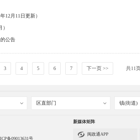
年12月11日更新）
月）
废的公告
3
4
5
6
7
下一页 >>
共
11
区直部门
镇(街道)
新媒体矩阵

闽政通APP
ICP备09013631号