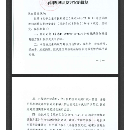
制
三
理
予
四
规
据
更
和