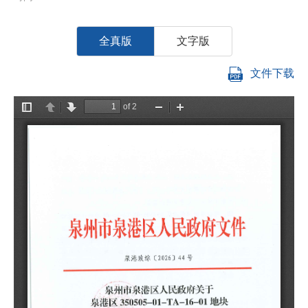
全真版
文字版
文件下载
区
你
详
悉
一
规
二
密