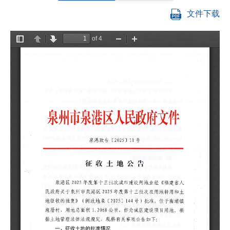
文件下载
建
地
准
区
事