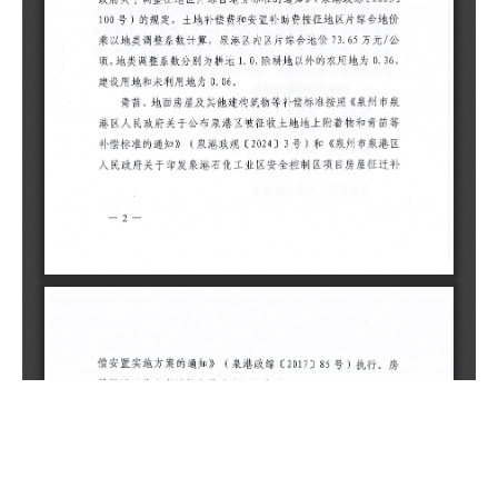
顷
顷
矿
顷
价
市
知
置