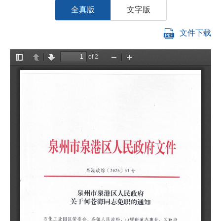
全真版
文字版
文件下载
石
区
免
任
（