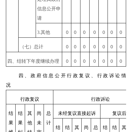
信息公开申
请
3.其他
0
0
0
0
0
0
0
（七）总计
0
0
0
0
0
0
0
四、结转下年度继续办理
0
0
0
0
0
0
0
四、政府信息公开行政复议、行政诉讼情
况
行政复议
行政诉讼
结
结
其
尚
总
未经复议直接起诉
复议后起
果
果
他
未
计
结
结
其
尚
总
结
结
其