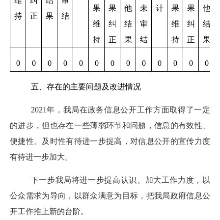
维
纠
结
审
果
果
他
未
计
果
果
他
持
正
果
结
维
纠
结
审
维
纠
结
持
正
果
结
持
正
果
0
0
0
0
0
0
0
0
0
0
0
0
0
五、存在的主要问题及改进情况
2021年，我局在政务信息公开工作方面取得了一定
的进步，但也存在一些薄弱环节和问题，信息的有效性、
便捷性、及时性有待进一步提高，对信息公开的宣传力度
有待进一步加大。
下一步我局将进一步提高认识、加大工作力度，以
公众需求为导向，以群众满意为目标，把我局政府信息公
开工作推上新的台阶。