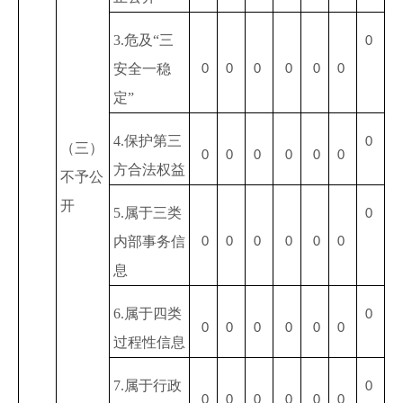
3.危及“三
0
安全一稳
0
0
0
0
0
0
定”
4.保护第三
0
（三）
0
0
0
0
0
0
方合法权益
不予公
开
5.属于三类
0
内部事务信
0
0
0
0
0
0
息
6.属于四类
0
0
0
0
0
0
0
过程性信息
7.属于行政
0
0
0
0
0
0
0