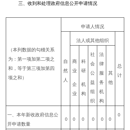
三、收到和处理政府信息公开申请情况
申请人情况
法人或其他组织
（本列数据的勾稽关系
社
法
为：第一项加第二项之
自
商
科
会
律
总
和，等于第三项加第四
然
业
研
公
服
其
计
项之和）
人
益
务
他
企
机
组
机
业
构
织
构
一、本年新收政府信息公
0
0
0
0
0
0
0
开申请数量