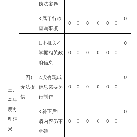
执法案卷
8.属于行政
0
0
0
0
0
0
0
查询事项
1.本机关不
0
掌握相关政
0
0
0
0
0
0
府信息
（四）
2.没有现成
0
无法提
信息需要另
0
0
0
0
0
0
三、
供
行制作
本年
度办
3.补正后申
0
理结
请内容仍不
0
0
0
0
0
0
果
明确