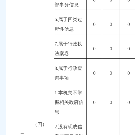
部事务信息
6.
属于四类过
0
0
0
程性信息
7.
属于行政执
0
0
0
法案卷
8.
属于行政查
0
0
0
询事项
1.
本机关不掌
握相关政府信
0
0
0
息
（四）
2.
没有现成信
三、