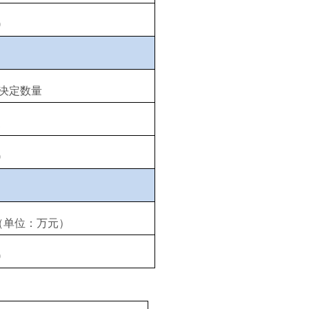
0
决定数量
1
0
（单位：万元）
0