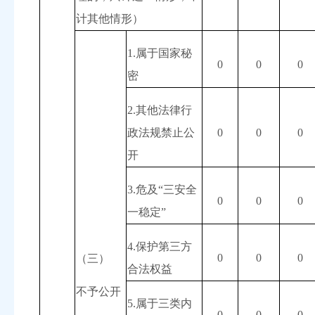
计其他情形）
1.
属于国家秘
0
0
0
密
2.
其他法律行
政法规禁止公
0
0
0
开
3.
危及“三安全
0
0
0
一稳定”
4.
保护第三方
0
0
0
（三）
合法权益
不予公开
5.
属于三类内
0
0
0