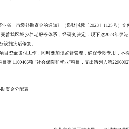
业省、市级补助资金的通知》（泉财指标〔2023〕1125号）
文
步完善我
区
城乡养老服务体系，
经研究
决定
，现下达2023年
泉港
服务设施灾后修复
。
项目资金拨付工作，同时要加强监督管理，确保专款专用，不
第 1100406项 “社会保障和就业”科目，支出请列入第2296
补助资金分配表