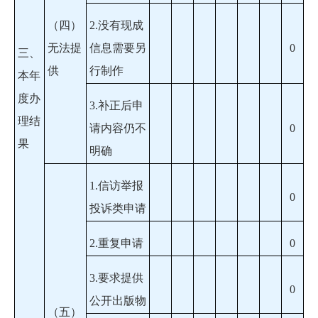
（四）
2.没有现成
无法提
信息需要另
0
三、
供
行制作
本年
度办
3.补正后申
理结
请内容仍不
0
果
明确
1.信访举报
0
投诉类申请
2.重复申请
0
3.要求提供
0
公开出版物
（五）