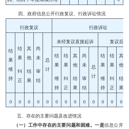
四、政府信息公开行政复议、行政诉讼情况
行政复议
行政诉讼
未经复议直接起诉
复议后起
结
其
尚
结
结
结
其
尚
结
结
其
果
他
未
果
总
果
果
他
未
果
果
他
总
维
计
纠
结
审
计
持
维
纠
结
审
维
纠
结
正
果
结
持
正
果
结
持
正
果
0
0
0
0
0
0
0
0
0
0
0
0
0
五、存在的主要问题及改进情况
（一）工作中存在的主要问题和困难。
一是
信息公开