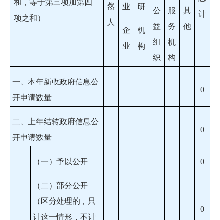
和，等于第三项加第四
然
业
研
公
服
其
计
项之和）
人
益
务
他
企
机
组
机
业
构
织
构
一、本年新收政府信息公
0
开申请数量
二、上年结转政府信息公
0
开申请数量
（一）予以公开
0
（二）部分公开
（区分处理的，只
0
计这一情形，不计