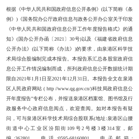
根据《中华人民共和国政府信息公开条例》
(
以下简称《条
例》
)
《国务院办公厅政府信息与政务公开办公室关于印发
《中华人民共和国政府信息公开工作年度报告格式》的通
知》
(国办公开办函〔2021〕30号)以及《福建省政府信息
公开办法》(以下简称《办法》)的要求，由泉港区科学技
术局综合股编制完成本报告。本报告系汇总各股室政府信
息公开工作情况编制而成，所列政府信息公开数据统计期
限自
202
1
年
1
月
1
日至
202
1
年
12
月
31
日。本报告全文在泉港
区人民政府网站
( http //www.qg.gov.cn/)
科技局政府信息公
开年度报告
”专栏公布，并报送泉港区档案馆、图书馆及行
政服务中心政府信息阅点，欢迎查阅。如对本报告有疑
问，可与泉港区科学技术局综合股联系
(
地址
:
泉港区山腰
街道中心工业区汾阳街
109
号
2
号楼
3
楼
314
室，邮
编
:362801
，电话
:0595-68160801
，电子邮箱
: