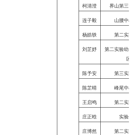
柯清澄
界山第三中
连子毅
山腰中心
杨皓轶
第二实验
刘芷妤
第二实验幼儿
区
陈予安
第三实验
陈芷晴
峰尾中心
王启鸣
第二实验
庄正晗
实验幼
庄博然
第二实验