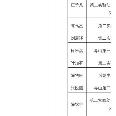
庄予凡
第二实验幼儿
区
陈禹杰
第二实验
刘宸译
第二实验
柯米淇
界山第三中
叶知宥
第二实验
陈皓轩
后龙中心
张悦熙
界山第二中
第二实验幼儿
陈铭宇
区