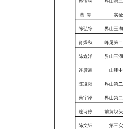
蔡语桐
界山第三中
黄
霁
实验幼
陈弘铮
界山玉湖中
肖煜秋
峰尾第二中
陈鑫洋
界山玉湖中
连彦霖
山腰中心
陈凌阳
界山第二中
吴宇泽
界山第二中
连诗婷
前黄坝头中
陈文钰
第三实验