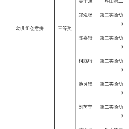
吴子旭
界山第二中
郑煜杨
第二实验幼儿
区
幼儿组创意拼
三等奖
陈嘉锴
第二实验幼儿
区
柯彧珩
第二实验幼儿
区
池灵锋
第二实验幼儿
区
刘芮宁
第二实验幼儿
区