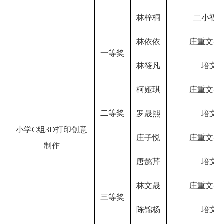
林梓桐
二小福
林依依
庄重文实
一等奖
林筱凡
培文
柯娅琪
庄重文实
二等奖
罗晟熙
培文
小学
C组3D打印创意
庄子悦
庄重文实
制作
唐懿芹
培文
林文晟
庄重文实
三等奖
陈锦杨
培文