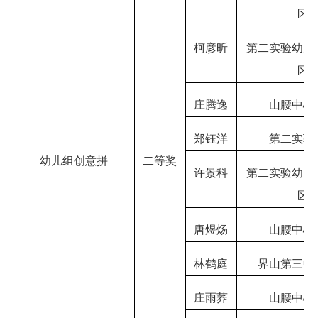
区
柯彦昕
第二实验幼儿
区
庄腾逸
山腰中心
郑钰洋
第二实验
幼儿组创意拼
二等奖
许景科
第二实验幼儿
区
唐煜炀
山腰中心
林鹤庭
界山第三中
庄雨荞
山腰中心