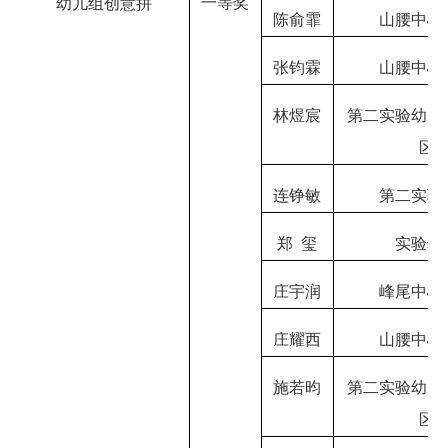
一等奖
幼儿组创意拼
陈俞霏
山腰中心
张钧霖
山腰中心
林煜宸
第二实验幼儿
区
连铮敏
第二实验
郑
玺
实验幼
庄宇润
峰尾中心
庄耀西
山腰中心
施若昀
第二实验幼儿
区