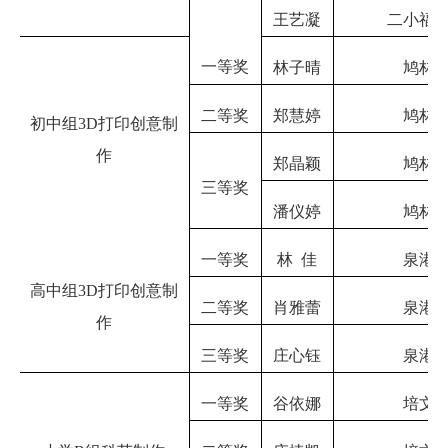
王艺凝
二小福
一等奖
林子晴
鸠林
二等奖
郑慧婷
鸠林
初中组
3D打印创意制
作
郑晶颖
鸠林
三等奖
潘仪婷
鸠林
一等奖
林
佳
泉港
高中组
3D打印创意制
二等奖
肖雅蕾
泉港
作
三等奖
庄心钰
泉港
一等奖
谷依娜
培文