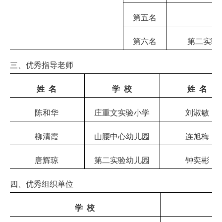
第五名
第六名
第二实验
三、优秀指导老师
姓
名
学
校
姓
名
陈和华
庄重文实验小学
刘淑敏
柳清霞
山腰中心幼儿园
连旭梅
唐辉琼
第二实验幼儿园
钟奕彬
四、优秀组织单位
学
校