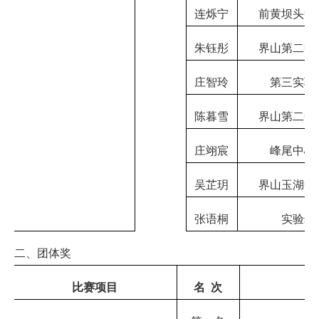
连烁宁
前黄坝头中
朱钰彤
界山第二中
庄智玲
第三实验
陈暮雪
界山第二中
庄翊宸
峰尾中心
吴芷玥
界山玉湖中
张语桐
实验幼
二、团体奖
比赛项目
名
次