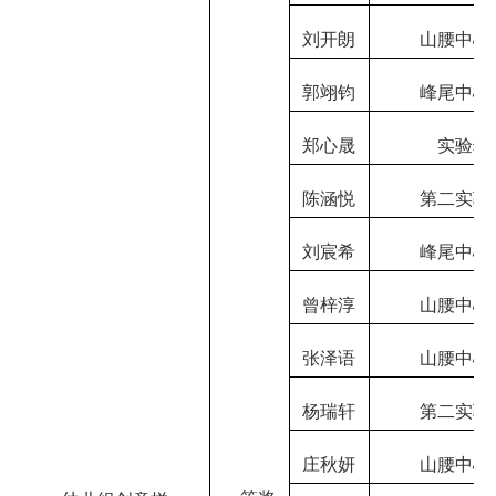
刘开朗
山腰中心
郭翊钧
峰尾中心
郑心晟
实验幼
陈涵悦
第二实验
刘宸希
峰尾中心
曾梓淳
山腰中心
张泽语
山腰中心
杨瑞轩
第二实验
庄秋妍
山腰中心