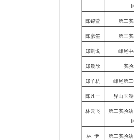
区
陈锦萱
第二实验
陈彦笙
第三实验
郑凯戈
峰尾中心
郑晨欣
实验幼
郑子杭
峰尾第二中
陈凡一
界山玉湖中
林云飞
第二实验幼儿
区
林
伊
第二实验幼儿