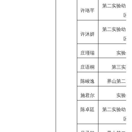
第二实验幼儿
许珞芊
区
第二实验幼儿
许沐妍
区
庄瑾瑞
实验幼
庄语桐
第三实验
陈峻逸
界山第二中
施君尔
实验幼
陈卓廷
第二实验幼儿
区