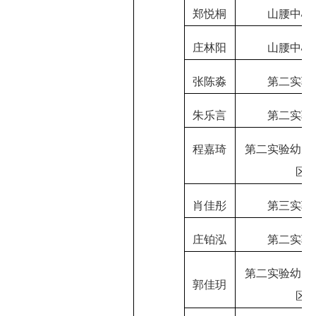
郑悦桐
山腰中心
庄林阳
山腰中心
张陈淼
第二实验
朱乐言
第二实验
程嘉琦
第二实验幼儿
区
肖佳彤
第三实验
庄铂泓
第二实验
第二实验幼儿
郭佳玥
区