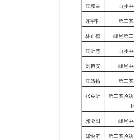
庄叙白
山腰中心
连宇哲
第二实验
林正德
峰尾第二中
庄昕然
山腰中心
刘榕安
峰尾中心
庄靖扬
第二实验
张宸昕
第二实验幼儿
区
郭奕阳
峰尾中心
郑悦淇
第二实验幼儿