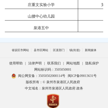
庄重文实验小学
第
山腰中心幼儿园
泉港五中
省设区市网站
县市区网站
区直部门
镇(街道)
新闻媒体
使用帮助
|
法律声明
|
联系我们
|
网站地图
|
隐私保护
网站标识码：3505050001
闽公网安备：35050502000114号
闽ICP备09013631号
版权所有：© 泉州市泉港区人民政府
中文域名：泉州市泉港区人民政府.政务