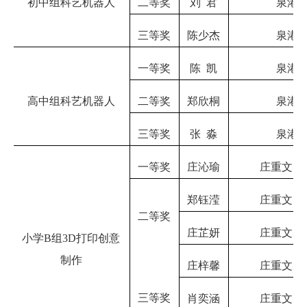
初中组科艺机器人
二等奖
刘
君
泉港
三等奖
陈少杰
泉港
一等奖
陈
凯
泉港
高中组科艺机器人
二等奖
郑欣桐
泉港
三等奖
张
淼
泉港
一等奖
庄沁瑜
庄重文实
郑钰滢
庄重文实
二等奖
庄芷妍
庄重文实
小学
B组3D打印创意
制作
庄梓馨
庄重文实
三等奖
肖奕涵
庄重文实