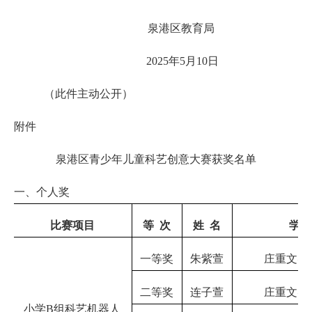
泉港区教育局
2025年5月10日
（此件主动公开）
附件
泉港区青少年儿童科艺创意大赛获奖名单
一、个人奖
比赛项目
等
次
姓
名
学
一等奖
朱紫萱
庄重文实
二等奖
连子萱
庄重文实
小学
B组科艺机器人