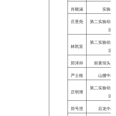
肖晓涵
实验幼
庄昱尧
第二实验幼儿
区
第二实验幼儿
林凯宣
区
郑泽仰
前黄坝头中
严士格
山腰中心
第二实验幼儿
庄明博
区
郑号澄
后龙中心