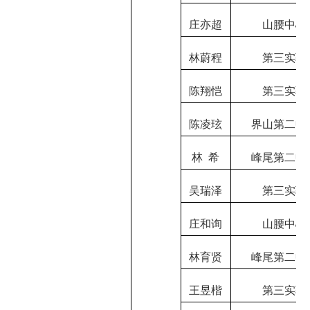
庄亦超
山腰中心
林蔚程
第三实验
陈翔恺
第三实验
陈凌玹
界山第二中
林
希
峰尾第二中
吴瑞泽
第三实验
庄和询
山腰中心
林育贤
峰尾第二中
王昱楷
第三实验