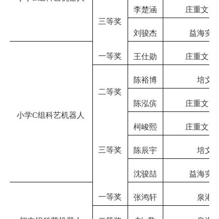
李楚涵
庄重文实
三等奖
刘骏杰
益海实
一等奖
王仕勋
庄重文实
陈裕博
培文
二等奖
陈泓傧
庄重文实
小学
C组科艺机器人
柯峻熙
庄重文实
三等奖
陈辰宇
培文
沈骏喆
益海实
一等奖
张鸿轩
泉港