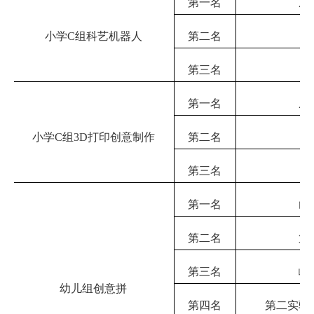
第一名
庄
小学
C组科艺机器人
第二名
第三名
第一名
庄
小学
C组3D打印创意制作
第二名
第三名
第一名
山
第二名
第
第三名
峰
幼儿组创意拼
第四名
第二实验