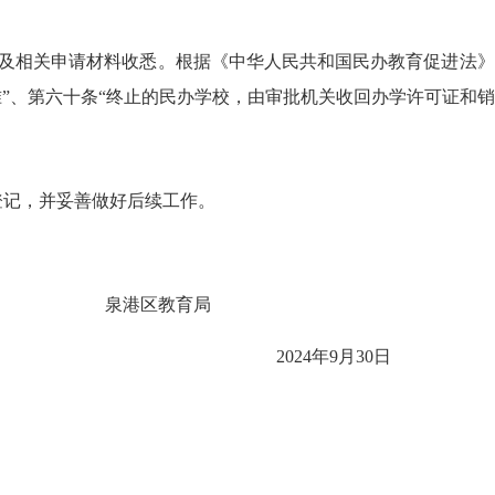
及相关申请材料收悉。根据《中华人民共和国民办教育促进法》
准
”
、第六十条
“
终止的民办学校，由审批机关收回办学许可证和销
登记，并妥善做好后续工作。
泉港区教育局
202
4
年
9
月
30
日