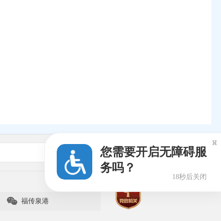

您需要开启无障碍服
新闻媒体
务吗？
18秒后关闭

福传泉港