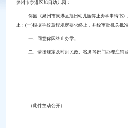
泉州市泉港区旭日幼儿园：
你
园
《
泉州市
泉
港区旭日
幼儿园停止办学申请书
》
止：
(一)
根据学校章程规定要求终止，并经审批机关批
一、同意你
园
终止办学。
二、请按规定及时到民政、税务等部门办理注销
（此件主动公开）