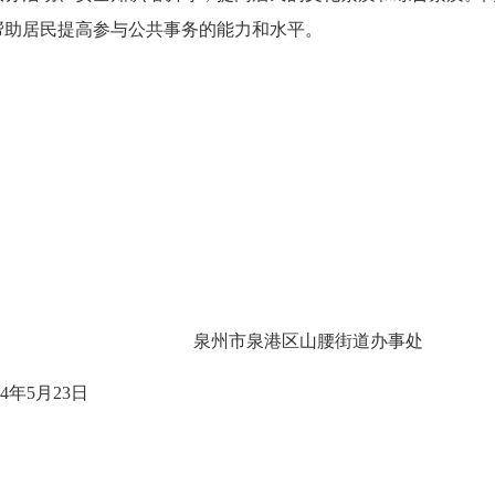
帮助居民提高参与公共事务的能力和水平。
泉州市
泉港区
山腰街道办事处
4
年
5
月
23
日