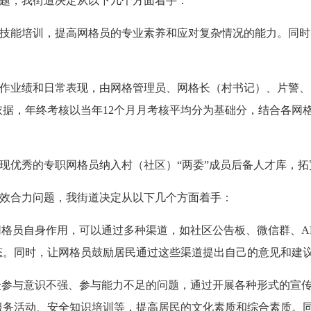
题，
我街道
决定
从以下几个方面着手：
技能培训，提高网格员的专业素养和应对复杂情况的能力。同时
作业绩和日常表现，由网格管理员、网格长（村书记）、片警、
依据，年终考核以当年
12个月月考核平均分为基础分，结合各网
现优秀的专职网格员纳入村（社区）
“两委”成员后备人才库，
效合力问题，
我街道
决定
从以下几个方面着手：
网格员自身作用，可以通过多种渠道，如社区公告板、微信群、
态。同时，让网格员鼓励居民通过这些渠道提出自己的意见和建
众参与意识不强、参与能力不足的问题，通过开展各种形式的宣
服务活动、安全知识培训等，提高居民的文化素质和综合素质。