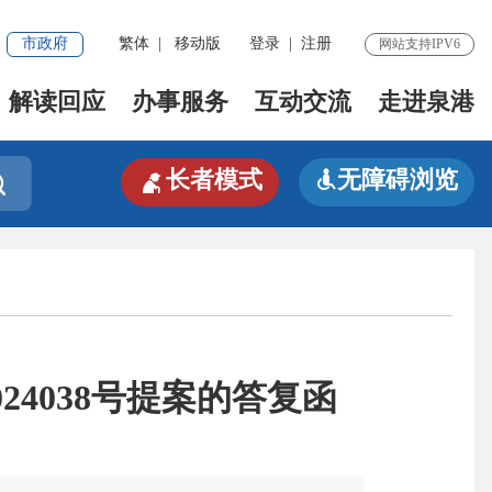
市政府
繁体
|
移动版
登录
|
注册
网站支持IPV6
解读回应
办事服务
互动交流
走进泉港

长者模式
无障碍浏览


4038号提案的答复函