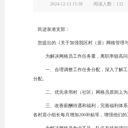
2024-12-13 15:38
阅读人数：
132
民进泉港支部
：
您
提出
的《关于加强我区村（居）网格管理
为
解决网格员工作任务重，离职率较高问
一、
合理调整工作任务分配
，
深入了解工
分配。
二、
优先录用村（社区）网格员原则上为
三、
改善薪酬待遇和福利
，
完善福利体系
各村居小组长每月增加
200补贴
等，增强他们的