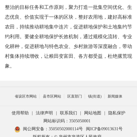
整治的目标任务和工作原则，聚力打造一批集空间优化、生
态优良、价值实现于一体的区块，整好农用地，建好高标准
农田，持续推动耕地集中连片，促进耕地保护和土地集约节
约利用。要健全耕地保护长效机制，通过规模化流转、专业
化耕种，促进耕地与特色农业、乡村旅游等深度融合，带动
村集体持续增收，让粮田变富田、各方都受益，杜绝撂荒现
象。
省设区市网站
县市区网站
区直部门
镇(街道)
新闻媒体
使用帮助
|
法律声明
|
联系我们
|
网站地图
|
隐私保护
网站标识码：3505050001
闽公网安备：35050502000114号
闽ICP备09013631号
版权所有：© 泉州市泉港区人民政府