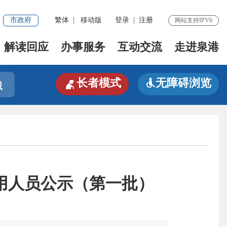
市政府
繁体
|
移动版
登录
|
注册
网站支持IPV6
解读回应
办事服务
互动交流
走进泉港

长者模式
无障碍浏览


聘用人员公示（第一批）