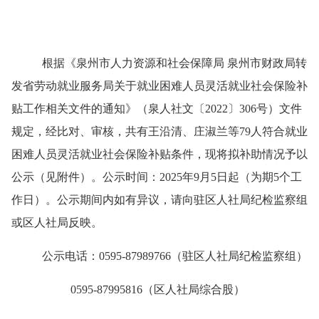
根据《泉州市人力资源和社会保障局 泉州市财政局转
发省劳动就业服务局关于就业困难人员灵活就业社会保险补
贴工作相关文件的通知》（泉人社文〔
2022
〕
306
号）文件
规定，经比对、审核，共有王沿清、庄淑兰等
79
人符合就业
困难人员灵活就业社会保险补贴条件，现将拟补助情况予以
公示（见附件）。公示时间：
2025
年
9
月
5
日起（为期
5
个工
作日）。公示期间内如有异议，请向驻区人社局纪检监察组
或区人社局反映。
公示电话：
0595-87989766
（驻区人社局纪检监察组）
0595-87995816
（区人社局综合股）