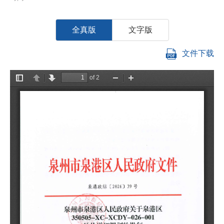
全真版
文字版
文件下载
南
你
0
号
一
详
二
密