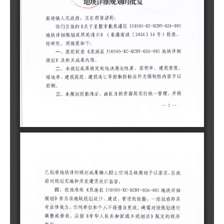
制
三
理
予
四
详
经
确
乡