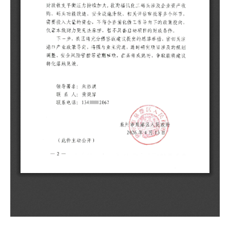
物
重
体
三
财
点
码
相
当
担
下
切
目