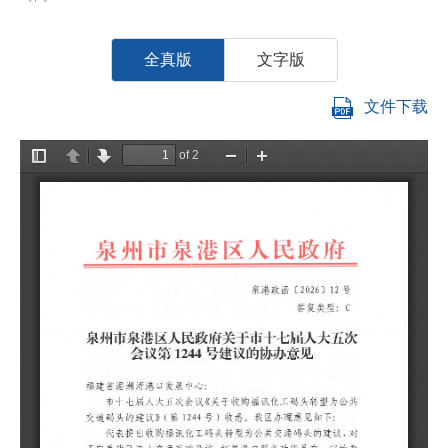
全真版
文字版
文件下载
福
市
为
见
代
议
具
的