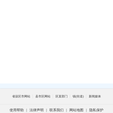
熟
领
联
联
（
省设区市网站
县市区网站
区直部门
镇(街道)
新闻媒体
使用帮助
|
法律声明
|
联系我们
|
网站地图
|
隐私保护