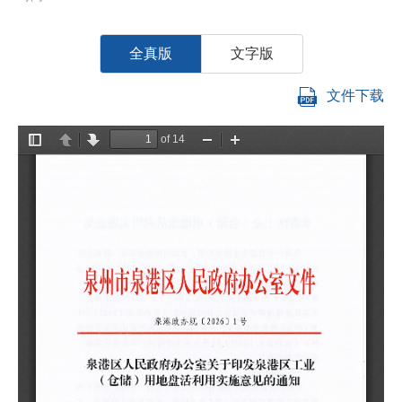
全真版
文字版
文件下载
石
各
《
区
贯