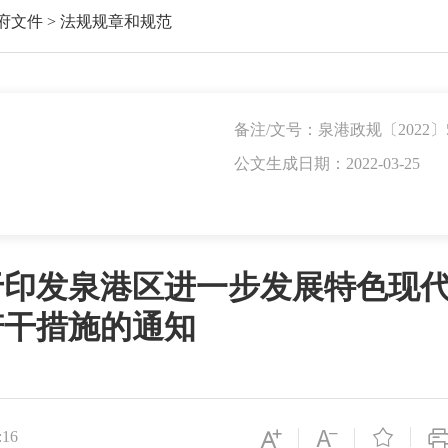
府文件
>
法规规章和规范
备注/文号：泉港政规〔2022〕
公文生成日期：2022-03-25
于印发泉港区进一步发展特色现
若干措施的通知

:16