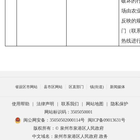
破坏的行
场由农
反映的
门（联系方
热线进
省设区市网站
县市区网站
区直部门
镇(街道)
新闻媒体
使用帮助
|
法律声明
|
联系我们
|
网站地图
|
隐私保护
网站标识码：3505050001
闽公网安备：35050502000114号
闽ICP备09013631号
版权所有：© 泉州市泉港区人民政府
中文域名：泉州市泉港区人民政府.政务