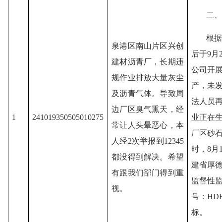
二、
根据
泉港区南山片区兴创
后于
9月
建材沥青厂，长期违
公司开
规作业排放大量灰尘
产，未发
及沥青气体。导致周
法人员
边厂区臭气熏天，经
1
241019350505010275
业正在
常让人头晕恶心，本
厂区砂
人经
2次举报到12345
时，8月
都没得到解决。希望
建省厚
有跟我们部门得到重
监督性
视。
号：HDH
标。