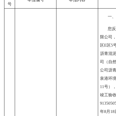
号
一、
您反
限公司
区
E区
沥青混
司（自
公司沥青
泉港环境
11号）
竣工验
913505
年8月18