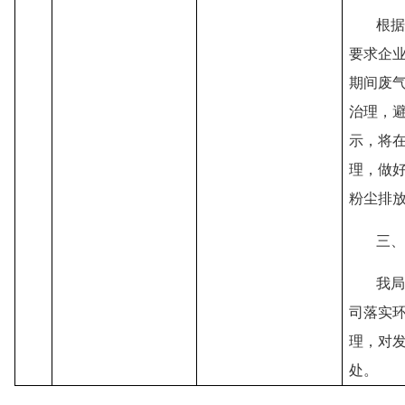
根据
要求企
期间废
治理，
示，将
理，做
粉尘排
三、
我局
司落实
理，对
处。