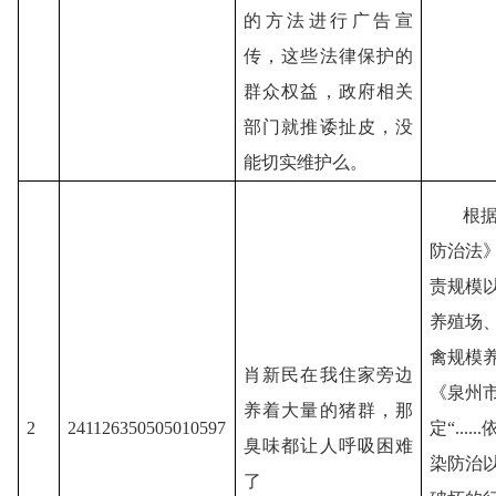
的方法进行广告宣
传，这些法律保护的
群众权益，政府相关
部门就推诿扯皮，没
能切实维护么。
根
防治法
责规模
养殖场
禽规模
肖新民在我住家旁边
《泉州
养着大量的猪群，那
2
241126350505010597
定“..
臭味都让人呼吸困难
染防治
了