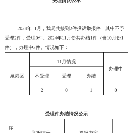
受理情况公示
202
4
年
11
月，我局共接到
2
件投诉举报件，其中不予
受理
2
件，受理
0
件。
2024年11月
份共办结
1
件
（含
10月份1
件）
，办理中
2
件。情况如下：
11
月情况
办理中
泉港区
不受理
受理
办结
2
0
1
0
受理件办结情况公示
序
举报
编号
举报内容