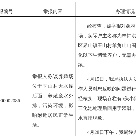
报
编号
举报内容
办理情况
经核查，被举报对象林
场，实际户主名称为林钟
区界山镇玉山村羊角山山
化以下生猪散养户，无需
续。
举报人称该养殖场
4月15日，我局执法
位于玉山村大水库
作人员对您反映的问题进
后面，养殖废水外
经核实，现场存栏有5头小
000002086
排，污染环境，影
三化池处理后回用于灌溉
响附近居民正常生
水直排现象。
活。
4月28日下午，我局