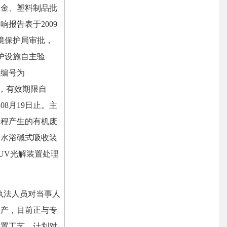
五金、塑料制品批
报告表于2009
环境保护局审批，
保护设施自主验
证编号为
001U，有效期限自
3年08月19日止。主
过程产生的有机废
+水浴碱式吸收装
UV光解装置处理
。
局执法人员对当事人
停产，目前正与专
处置工艺，计划对