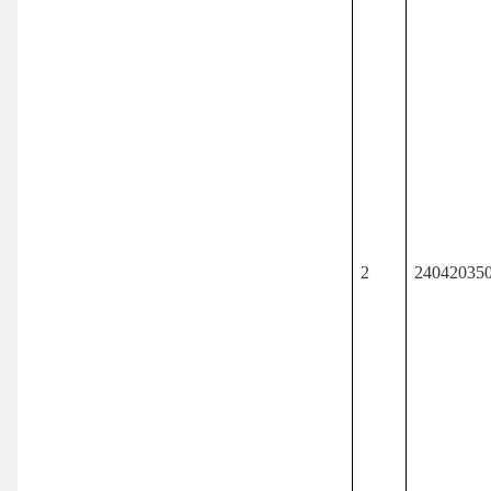
2
24042035