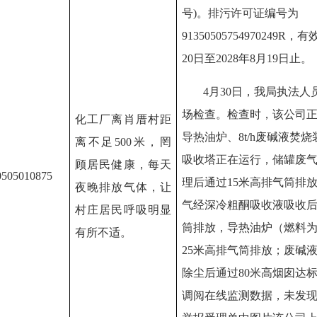
号)。排污许可证编号为
91350505754970249R，
20日至2028年8月19日止。
4月30日，我局执法
场检查。检查时，该公司
化工厂离肖厝村距
导热油炉、8t/h废碱液焚
离不足
500米，罔
吸收塔正在运行，储罐废
顾居民健康，每天
0505010875
理后通过15米高排气筒排
夜晚排放气体，让
气经深冷粗酮吸收液吸收后
村庄居民呼吸明显
筒排放，导热油炉（燃料为
有所不适。
25米高排气筒排放；废碱
除尘后通过80米高烟囱达
调阅在线监测数据，未发