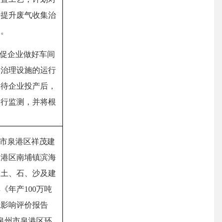
步提升废气收集治
民。
促企业做好车间
染治理设施的运行
。待企业投产后，
进行监测，并将根
。
市泉港区祥茂建
泉港区南埔镇滨海
为土、石、沙及建
其《年产
100万吨
境影响评价报告
原泉州市泉港区环