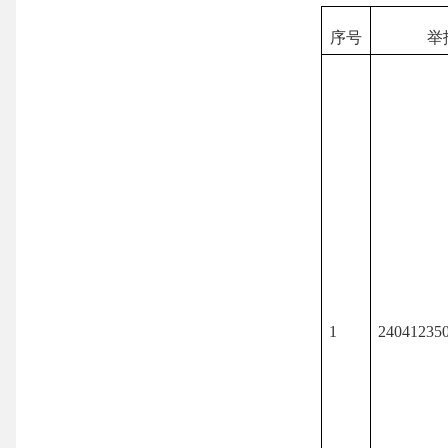
序号
举
1
24041235