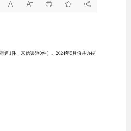





渠道
1
件、来信渠道
0
件）。
2024年5月
份共办结