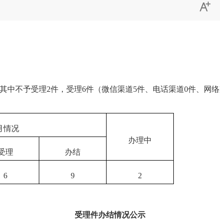

其中不予受理
2
件，受理
6
件（微信渠道
5
件、电话渠道
0
件、网络
月情况
办理中
受理
办结
6
9
2
受理件办结情况公示