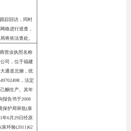
跟踪回访，同时
级网格进行巡查，
我局将依法查处。
商营业执照名称
限公司，位于福建
海大通道北侧，统
754970249R，法定
环己酮生产。其年
报告书于2008
境保护局审批(泉
11年6月29日经原
验(2011)62