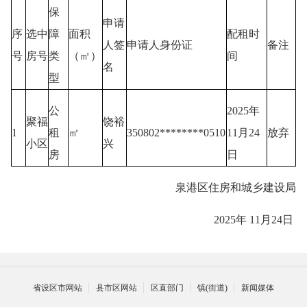
保
申请
序
选中
障
面积
配租时
人签
申请人身份证
备注
号
房号
类
（㎡）
间
名
型
公
2025年
聚福
饶裕
1
租
㎡
350802********0510
11月24
放弃
小区
兴
房
日
泉港区住房和城乡建设局
2025年 11月24日
省设区市网站
县市区网站
区直部门
镇(街道)
新闻媒体