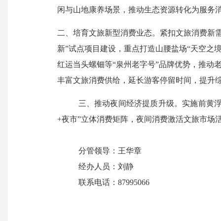
闲与山地康养场景，推动生态资源转化为服务
二、培育文旅新型消费业态。
紧扣文旅消费新
新”试点项目建设，重点打造山腰盐场“天空之
红运当头螺钿等
“泉州老字号”品牌优势，推动
丰富文旅消费供给，延长游客停留时间，提升
三、推动夜间经济提质升级。
实施前黄
+夜市”立体消费矩阵，
夜间消费激活文旅市场
分管领导：
王华章
经办人员：
刘静
联系电话：
8799
5066