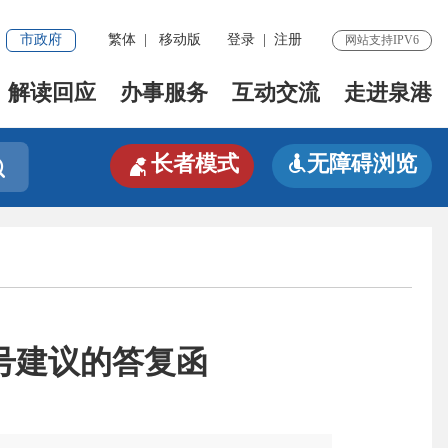
市政府
繁体
|
移动版
登录
|
注册
网站支持IPV6
解读回应
办事服务
互动交流
走进泉港

长者模式
无障碍浏览


号建议的答复函