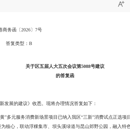

港商务函〔
20
26
〕
7
号
答复类型：
B
关于区五届人大五次会议
第
5088号建议
的
答复
函
新发展的建议》收悉。现将办理情况答复如下：
前黄”多元服务消费新场景
项目已纳入我区
“三新”消费试点正选
楼为核心
，
联动浮粿
集市、
坝头溪绿道与昆山郊野公园
，
融入特