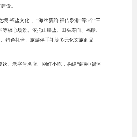
道建设
。
之境·福盐文化”、“海丝新韵·福传泉港”等5个“三
区等核心场景。
依托山腰盐、田头寿面、福船、
创、特色礼盒、旅游伴手礼等多元化文旅商品
，
餐饮、老字号名店、网红小吃，构建
“商圈+街区