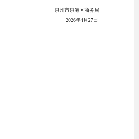
泉州市
泉港区商务局
20
26
年
4
月
27
日