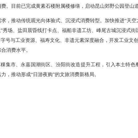
消费。
目前
已完成黄素石楼附属楼修缮，启动昆山郊野公园登山
需求，推动传统观光向体验式、沉浸式消费转型。加快推进
“天空
境”秀场、盐田晨昏线打卡点、福船非遗工坊、峰尾古城沉浸式街
老字号与工业资源、福寿文化、非遗元素深度融合，开发工业文
综合消费水平。
浮粿集市、永嘉国潮街区、汾阳街改造提升工程，
引入本土特色
活力，推动形成
“日游夜购”的文旅消费新格局。