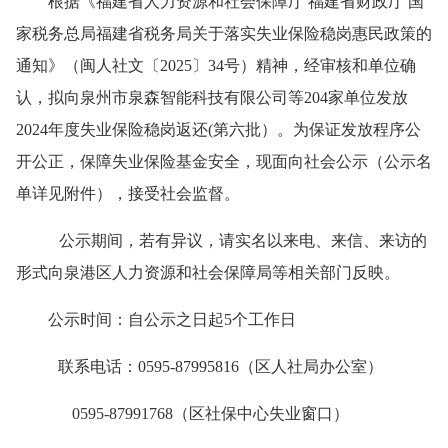
根据《福建省人力资源和社会保障厅
福建省财政厅 国
家税务总局福建省税务局关于落实失业保险稳岗惠民政策的
通知》（闽人社文〔
2025
〕
34
号）精神
，经审核和单位确
认，拟向
泉州市泉森智能科技有限公司等
204
家单位发放
2024
年度失业保险稳岗返还
(
第六批）。为保证发放程序公
开公正，保障失业保险基金安全，现面向社会公示（公示名
单详见附件），接受社会监督。
公示期间，若有异议，请实名以来电、来信、来访的
形式向泉港区人力资源和社会保障局等相关部门反映。
公示时间：自公示之日起
5
个工作日
联系电话：
0595-87995816
（区人社局办公室）
0595-87991768
（区社保中心失业窗口）