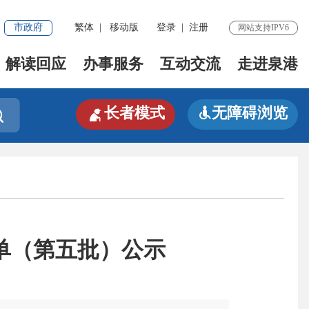
市政府
繁体
|
移动版
登录
|
注册
网站支持IPV6
解读回应
办事服务
互动交流
走进泉港

长者模式
无障碍浏览


名单（第五批）公示