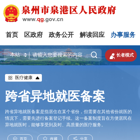
首页
区政府
政务公开
解读回应
办事服务


长者模式
医疗健康
跨省异地就医备案
跨省异地就医备案是指居住在某个省份，但需要在其他省份就医的
情况下，需要先进行备案登记手续。这一备案制度旨在方便居民在
异地就医时，能够享受到及时、高质量的医疗服务。
首页
收藏
分享