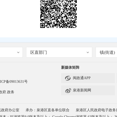
区直部门
镇(街道)
新媒体矩阵

闽政通APP
ICP备09013631号

泉港新闻网
政府.政务
民政府办公室
承办：泉港区直各单位联合
泉港区人民政府电子政务
浏览器9.0版本及以上； Google Chrome浏览器 63版本及以上； 3