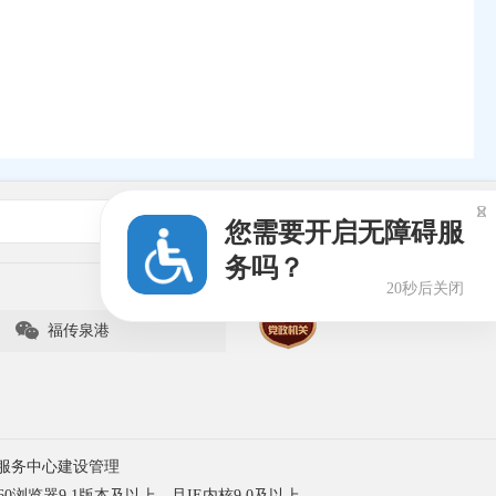

新闻媒体
您需要开启无障碍服
务吗？
20秒后关闭

福传泉港
服务中心建设管理
60浏览器9.1版本及以上，且IE内核9.0及以上。